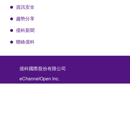
資訊安全
趨勢分享
億科新聞
聯絡億科
億科國際股份有限公司
eChannelOpen Inc.
115 台北市南港區成功路1段70號3樓
3F., No.70, Sec. 1, Chenggong Rd.,
Nangang Dist., Taipei City 11570, Taiwan
(R.O.C.)
Tel: (886)-02-66058160